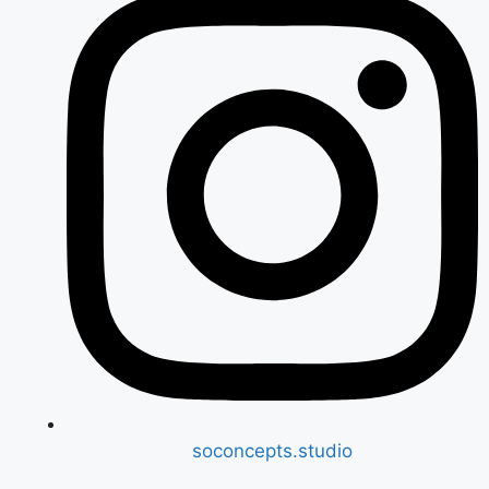
soconcepts.studio